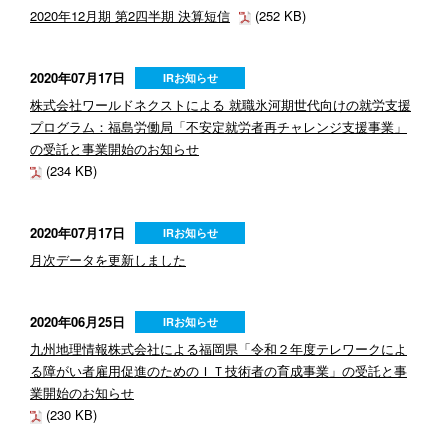
2020年12月期 第2四半期 決算短信
(252 KB)
2020年07月17日
IRお知らせ
株式会社ワールドネクストによる 就職氷河期世代向けの就労支援
プログラム：福島労働局「不安定就労者再チャレンジ支援事業」
の受託と事業開始のお知らせ
(234 KB)
2020年07月17日
IRお知らせ
月次データを更新しました
2020年06月25日
IRお知らせ
九州地理情報株式会社による福岡県「令和２年度テレワークによ
る障がい者雇用促進のためのＩＴ技術者の育成事業」の受託と事
業開始のお知らせ
(230 KB)