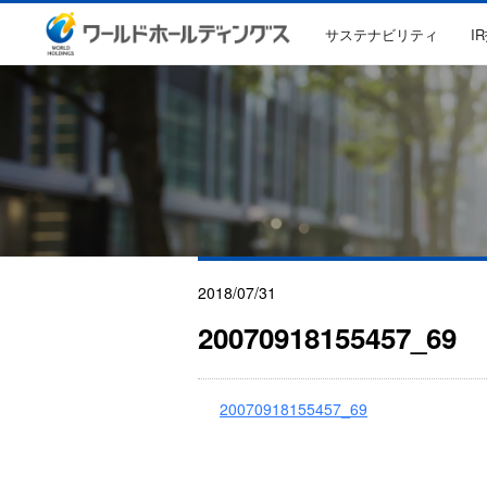
サステナビリティ
I
2018/07/31
20070918155457_69
20070918155457_69