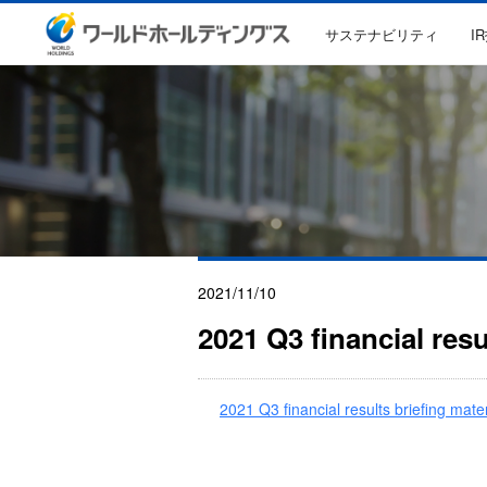
サステナビリティ
I
2021/11/10
2021 Q3 financial resu
2021 Q3 financial results briefing mater