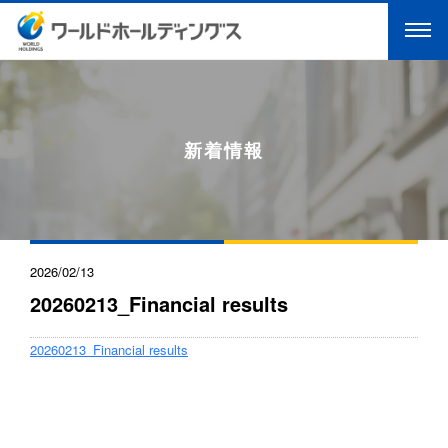
新着情報
2026/02/13
20260213_Financial results
20260213_Financial results