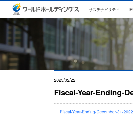
サステナビリティ
I
2023/02/22
Fiscal-Year-Ending-De
Fiscal-Year-Ending-December-31-2022-F