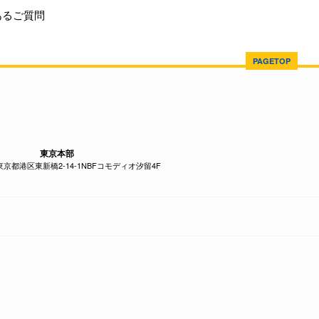
あるご質問
PAGETOP
東京本部
1 東京都港区東新橋2-14-1NBFコモディオ汐留4F