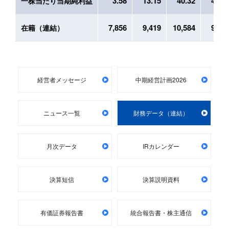
3.58
13.15
40.32
49.6
一株当たり当期純利益
7,856
9,419
10,584
9,91
在籍（連結）
経営者メッセージ
中期経営計画2026
ニュース一覧
財務データ（連結）
月次データ
IRカレンダー
決算短信
決算説明資料
有価証券報告書
統合報告書・株主通信