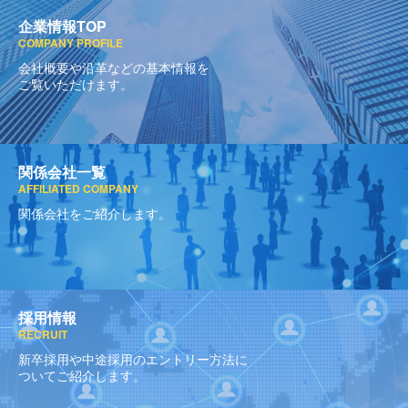
企業情報TOP
COMPANY PROFILE
会社概要や沿革などの基本情報を
ご覧いただけます。
関係会社一覧
AFFILIATED COMPANY
関係会社をご紹介します。
採用情報
RECRUIT
新卒採用や中途採用のエントリー方法に
ついてご紹介します。