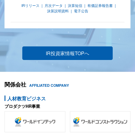
IRリリース
月次データ
決算短信
有価証券報告書
決算説明資料
電子公告
IR投資家情報TOPへ
関係会社
AFFILIATED COMPANY
人材教育ビジネス
プロダクツHR事業