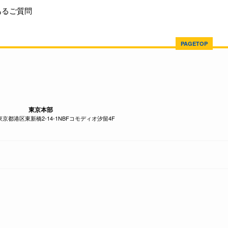
あるご質問
PAGETOP
東京本部
1 東京都港区東新橋2-14-1NBFコモディオ汐留4F