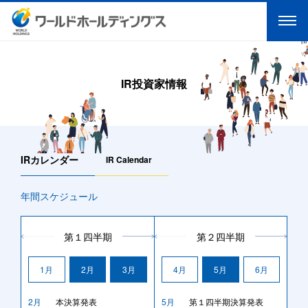
IR投資家情報
IRカレンダー
IR Calendar
年間スケジュール
第１四半期
第２四半期
1月
2月
3月
4月
5月
6月
2月
本決算発表
5月
第１四半期決算発表