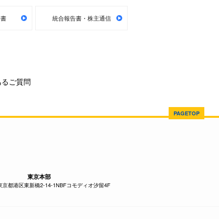
告書
統合報告書・株主通信
あるご質問
PAGETOP
東京本部
1 東京都港区東新橋2-14-1NBFコモディオ汐留4F