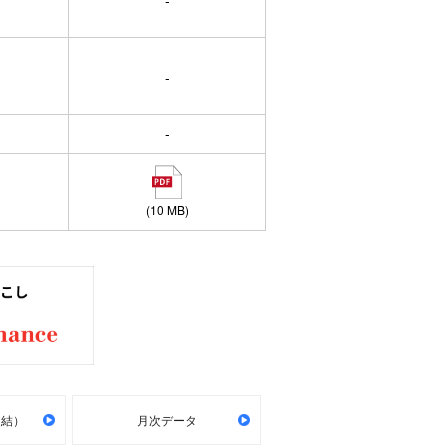
-
-
-
(10 MB)
連結）
月次データ